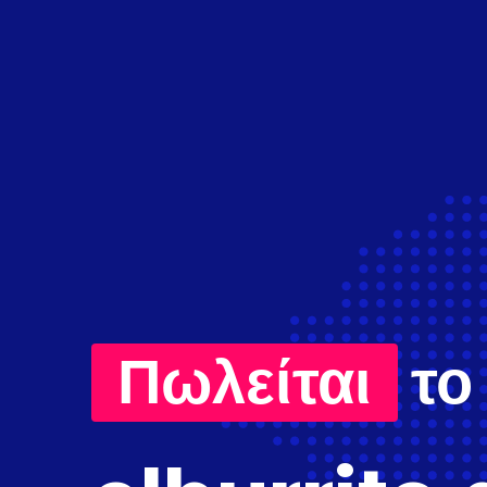
Πωλείται
το