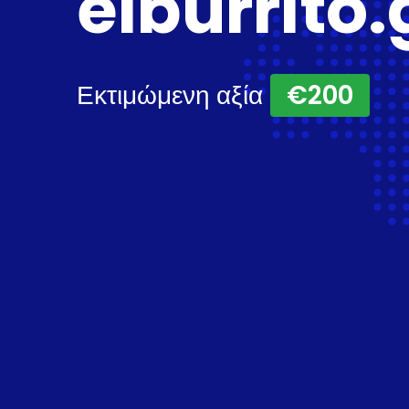
elburrito.
Εκτιμώμενη αξία
€200